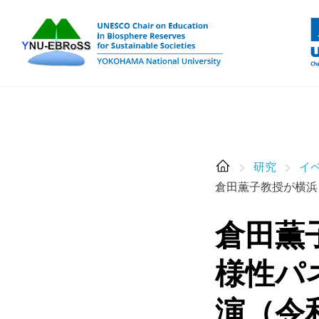
Skip
to
content
研究
イ
倉田薫子教授が横浜
倉田薫
様性パ
演（令