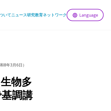
ついて
ニュース
研究
教育
ネットワーク
Language
和8年3月6日）
回生物多
で基調講